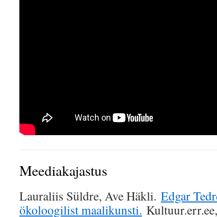
Meediakajastus
Lauraliis Süldre, Ave Häkli.
Edgar Tedre
ökoloogilist maalikunsti.
Kultuur.err.ee,