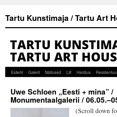
Tartu Kunstimaja / Tartu Art 
Liigu
Esileht
Galerii
Näitused
Liit
Haridus
Residentuu
sisu
Uwe Schloen „Eesti + mina” /
juurde
Monumentaalgalerii / 06.05.–0
(Scroll down fo