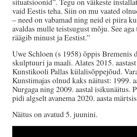
situatsioonid”. Tegu on väikeste install
vaid Eestis teha. Siin on mu vaated olnu
– need on vabamad ning neid ei piira k
avaldas mulle teistsugust mõju. See aga 
räägib minust ja Eestist.”
Uwe Schloen (s 1958) õppis Bremenis d
skulptuuri ja maali. Alates 2015. aasta
Kunstikooli Pallas külalisõppejõud. Var
Kunstimajas olnud kaks näitust: 1999. aa
Nurgaga ning 2009. aastal isikunäitus. 
pidi algselt avanema 2020. aasta märtsis
Näitus on avatud 5. juunini.