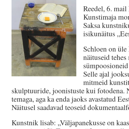
Reedel, 6. mail
Kunstimaja mon
Saksa kunstnik
isikunäitus „Ee
Schloen on üle
näituseid tehes
sümpoosioneid 
Selle ajal jooks
mitmeid kunstit
skulptuuride, joonistuste kui fotodena.
temaga, aga ka enda jaoks avastatud Ees
Näitusel saadavad teoseid dokumentaalf
Kunstnik lisab: „Väljapanekusse on kaas