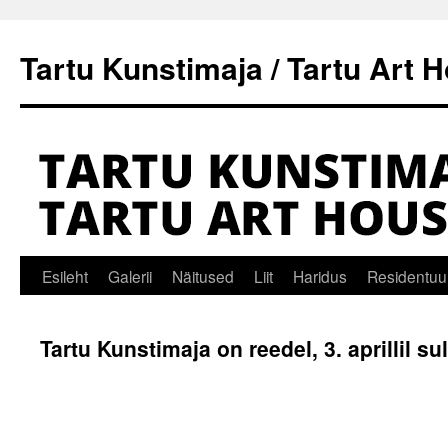
Tartu Kunstimaja / Tartu Art 
Liigu
Esileht
Galerii
Näitused
Liit
Haridus
Residentuu
sisu
Tartu Kunstimaja on reedel, 3. aprillil su
juurde