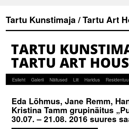
Tartu Kunstimaja / Tartu Art 
Liigu
Esileht
Galerii
Näitused
Liit
Haridus
Residentuu
sisu
Eda Lõhmus, Jane Remm, Ha
juurde
Kristina Tamm grupinäitus „Pu
30.07. – 21.08. 2016 suures sa