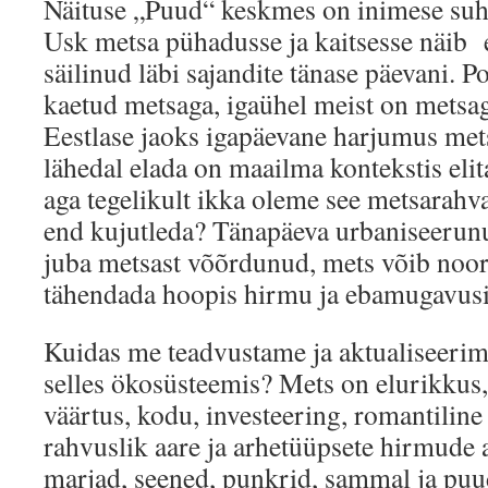
Näituse „Puud“ keskmes on inimese suh
Usk metsa pühadusse ja kaitsesse näib e
säilinud läbi sajandite tänase päevani. 
kaetud metsaga, igaühel meist on metsag
Eestlase jaoks igapäevane harjumus mets
lähedal elada on maailma kontekstis eli
aga tegelikult ikka oleme see metsarahv
end kujutleda? Tänapäeva urbaniseerun
juba metsast võõrdunud, mets võib noo
tähendada hoopis hirmu ja ebamugavusi
Kuidas me teadvustame ja aktualiseerim
selles ökosüsteemis? Mets on elurikkus
väärtus, kodu, investeering, romantiline 
rahvuslik aare ja arhetüüpsete hirmude 
marjad, seened, punkrid, sammal ja pu