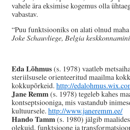
vahele ära eksimise kogemus olla ühtaeg
vabastav.
“Puu funktsiooniks on alati olnud maha 
Joke Schauvliege, Belgia keskkonnamini
Eda Lõhmus
(s. 1978) vaatleb metsaiha
steriilsusele orienteeritud maailma kok
kokkupõrkeid.
http://edalohmus.wix.c
Jane Remm
(s. 1978) tegeleb kahes ma
kontseptsiooniga, mis vastandub inimese
kultuursele.
http://www.janeremm.ee/
Hando Tamm
(s. 1980) jälgib maalide
olekuid, funktsioone ja transformatsioo