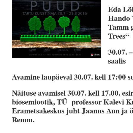
Eda Lõ
Hando 
Tamm
Trees“
30.07. 
saalis
Avamine laupäeval 30.07. kell 17:00 su
Näituse avamisel 30.07. kell 17.00. es
biosemiootik, TÜ professor Kalevi Ku
Erametsakeskus juht Jaanus Aun ja 
Remm.