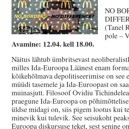
NO BO
DIFFE
(Tanel R
pole – V
Avamine: 12.04. kell 18.00.
Näitus lähtub ümbritsevast neoliberalist
milles Ida-Euroopa Läänest enam formaal
kõikehõlmava depolitiseerimise on see 
müüdi tasemele ja Ida-Euroopast on sa
muinasjutt. Filosoof Ovidiu Tichindelea
praegune Ida-Euroopa on põhimõttelisel
üldse midagi on, siis pigem lootus kui t
minevik kui tulevik. See seisukoht peak
Euroopa diskursuse teket, sest senine o