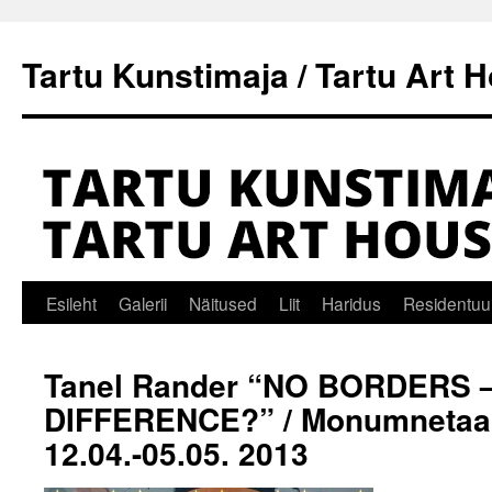
Tartu Kunstimaja / Tartu Art 
Liigu
Esileht
Galerii
Näitused
Liit
Haridus
Residentuu
sisu
Tanel Rander “NO BORDERS 
juurde
DIFFERENCE?” / Monumnetaal
12.04.-05.05. 2013