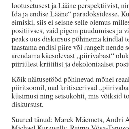
lootusetusest ja Lääne perspektiivist, 
Ida ja endise Lääne“ paradoksidesse. K
eimiski, siis ei seisne selle olemus mill
positiivses, vaid pigem puudumises ja väl
peaks uus diskursus põhinema kindlal te
taastama endisi piire või rangelt nende 
arendama käesolevast „piirivabast“ oluk
piiriülest kriitilist ja dekoloniaalset posi
Kõik näitusetööd põhinevad mõnel reaal
piiritsoonil, nad kritiseerivad „piirivab
küsimusi ning seisukohti, mis võiksid t
diskursust.
Suured tänud: Marek Mäemets, Andri Al
Michael Kurzwelly, Reimo Võsa-Tangso