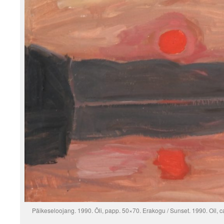
Päikeseloojang. 1990. Õli, papp. 50×70. Erakogu / Sunset. 1990. Oil, c