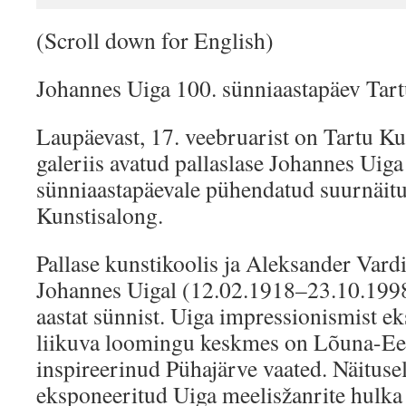
(Scroll down for English)
Johannes Uiga 100. sünniaastapäev Tar
Laupäevast, 17. veebruarist on Tartu K
galeriis avatud pallaslase Johannes Uiga
sünniaastapäevale pühendatud suurnäitu
Kunstisalong.
Pallase kunstikoolis ja Aleksander Vard
Johannes Uigal (12.02.1918–23.10.1998
aastat sünnist. Uiga impressionismist e
liikuva loomingu keskmes on Lõuna-Ees
inspireerinud Pühajärve vaated. Näituse
eksponeeritud Uiga meelisžanrite hulka 