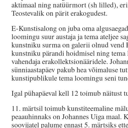
aktimaal ning natüürmort (sh lilled), er
Teostevalik on pärit erakogudest.
E-Kunstisalong on juba oma algusaegad
loomingu suur austaja ja tema ateljee sag
kunstniku surma on galerii olnud vend 
kunstniku pärandi hoidmisel ning tem
vahendaja erakollektsionääridele. Johan
sünniaastapäev pakub hea võimaluse tut
kunstipublikule tema loomingu seni tun
Igal pühapäeval kell 12 toimub näitust t
11. märtsil toimub kunstiteemaline mäl
peaauhinnaks on Johannes Uiga maal. K
soovijatel palume ennast 5. märtsiks ette