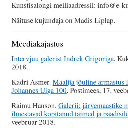
Kunstisalongi meiliaadressil: info@e-ku
Näituse kujundaja on Madis Liplap.
Meediakajastus
Intervjuu galerist Indrek Grigoriga
. Ku
2018.
Kadri Asmer.
Maalija jõuline armastus 
Johannes Uiga 100
. Postimees, 17. vee
Raimu Hanson.
Galerii: järvemaastike m
ilmestavad kopitanud taimed ja paadisil
veebruar 2018.